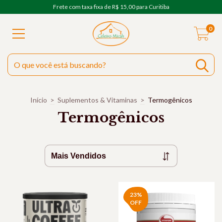
Frete com taxa fixa de R$ 15,00 para Curitiba
0
Início
>
Suplementos & Vitaminas
>
Termogênicos
Termogênicos
23
%
OFF