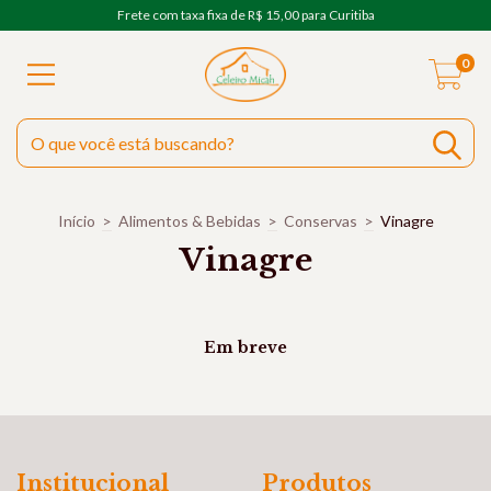
Frete com taxa fixa de R$ 15,00 para Curitiba
0
Início
>
Alimentos & Bebidas
>
Conservas
>
Vinagre
Vinagre
Em breve
Institucional
Produtos