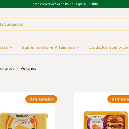
Frete com taxa fixa de R$ 15,00 para Curitiba
idas
Suplementos & Vitaminas
Cuidados com o co
Iogurtes
>
Veganos
Refrigerados
Refriger