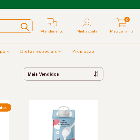
0
Atendimento
Minha conta
Meu carrinho
rpo
Dietas especiais
Promoção
ados