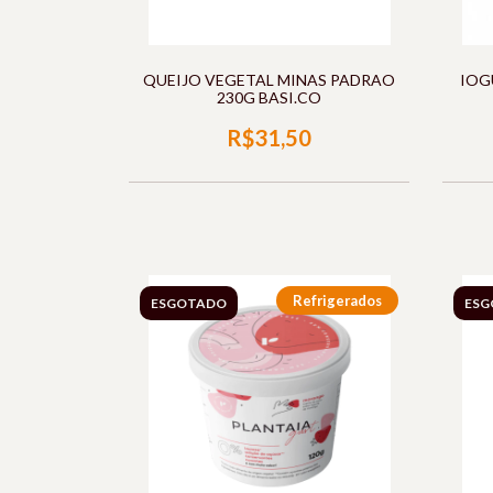
QUEIJO VEGETAL MINAS PADRAO
IOG
230G BASI.CO
R$31,50
Refrigerados
ESGOTADO
ESG