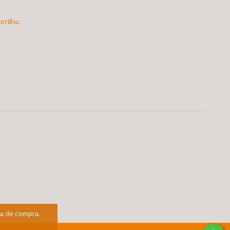
rrilho,
ia de compra.