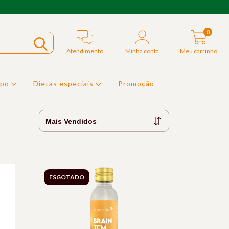
0
Atendimento
Minha conta
Meu carrinho
rpo
Dietas especiais
Promoção
ESGOTADO