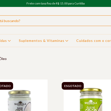
Frete com taxa fixa de R$ 15,00 para Curitiba
idas
Suplementos & Vitaminas
Cuidados com o co
Óleo
OTADO
ESGOTADO