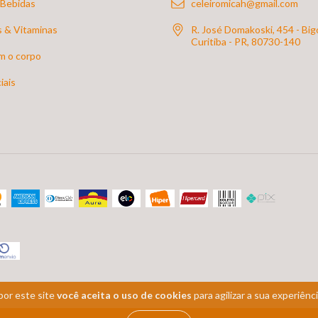
 Bebidas
celeiromicah@gmail.com
 & Vitaminas
R. José Domakoski, 454 - Bigo
Curitiba - PR, 80730-140
m o corpo
iais
por este site
você aceita o uso de cookies
para agilizar a sua experiênc