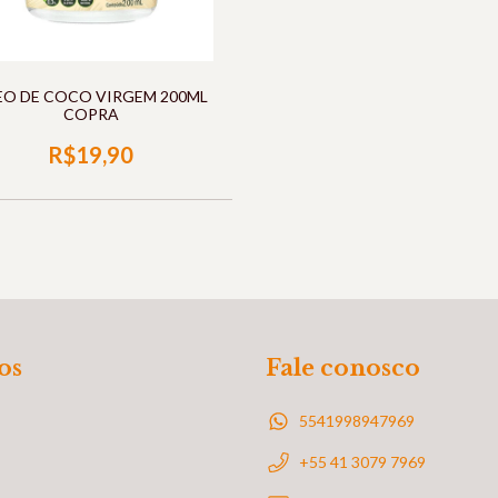
EO DE COCO VIRGEM 200ML
COPRA
R$19,90
os
Fale conosco
5541998947969
+55 41 3079 7969